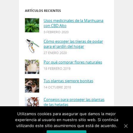
ARTÍCULOS RECIENTES
Usos medicinales de la Marihuana
con CBD Alto
3 FEBRERO 2020
Cómo escoger las tijeras de podar
para el jardín del hogar
27 ENERO 2020
Por qué comprar flores naturales
18 FEBRERO 2019
Tus plantas siempre bonitas
14 OCTUBRE 2018
Consejos para proteger las plantas
de las heladas
21 AGOSTO 2018
Utilizamos cookies para asegurar que damos la mejor
experiencia al usuario en nuestro sitio web. Si continúa
utilizando este sitio asumiremos que está de acuerdo.
© Copyright 2019
PlantasyJardines
· Designed by