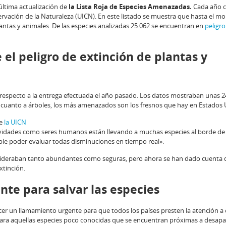
última actualización de
la Lista Roja de Especies Amenazadas.
Cada año c
ervación de la Naturaleza (UICN). En este listado se muestra que hasta el 
antas y animales. De las especies analizadas 25.062 se encuentran en
peligro
el peligro de extinción de plantas y
respecto a la entrega efectuada el año pasado. Los datos mostraban unas 2
En cuanto a árboles, los más amenazados son los fresnos que hay en Estados 
de
la UICN
ctividades como seres humanos están llevando a muchas especies al borde de 
ble poder evaluar todas disminuciones en tiempo real».
sideraban tanto abundantes como seguras, pero ahora se han dado cuenta 
xtinción.
te para salvar las especies
er un llamamiento urgente para que todos los países presten la atención a 
ara aquellas especies poco conocidas que se encuentran próximas a desapar