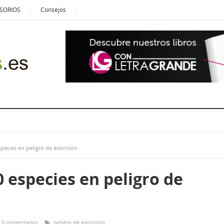
SORIOS
Consejos
pecies en peligro de extinción
 especies en peligro de
0 comentarios
peligro de extinción