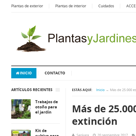
Plantas de exterior
Plantas de interior
Cuidados
ACCE
INICIO
CONTACTO
ARTÍCULOS RECIENTES
ESTÁS AQUÍ:
Inicio
→
Más de 25.000 es
Trabajos de
Más de 25.000
otoño para
el jardín
extinción
Kit de
Sankara
20 septiembre 2017
cultivo para