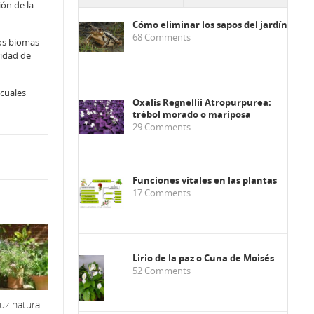
ión de la
Cómo eliminar los sapos del jardín
68
Comments
ros biomas
ridad de
 cuales
Oxalis Regnellii Atropurpurea:
trébol morado o mariposa
29
Comments
Funciones vitales en las plantas
17
Comments
Lirio de la paz o Cuna de Moisés
52
Comments
luz natural