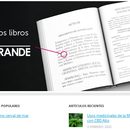
S POPULARES
ARTÍCULOS RECIENTES
ino cerval de mar
Usos medicinales de la 
con CBD Alto
3 FEBRERO 2020