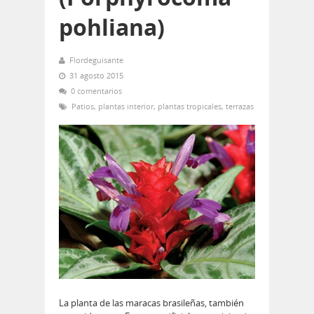
pohliana)
Flordeguisante
31 agosto 2015
0 comentarios
Patios
,
plantas interior
,
plantas tropicales
,
terrazas
La planta de las maracas brasileñas, también