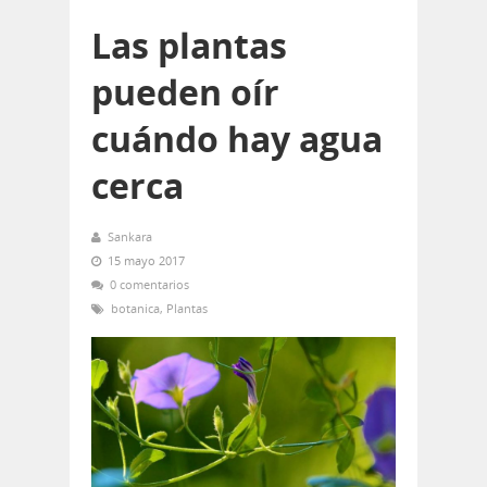
Las plantas
pueden oír
cuándo hay agua
cerca
Sankara
15 mayo 2017
0 comentarios
botanica
,
Plantas