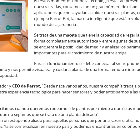
En estos momentos donde la tecnología está tan present
nuestras vidas, contamos con un gran número de disposi
aplicaciones que nos ayudan a cuidar nuestras plantas, 
ejemplo Parrot Pot, la maceta inteligente que está revol
mundo de la jardinería.
Se trata de una maceta que tiene la capacidad de regar la
forma completamente automática y entre algunas de sus
se encuentra la posibilidad de medir y analizar los parám
importantes para el crecimiento de nuestra amiga.
Para su funcionamiento se debe conectar al smartphone
mo y nos permite visualizar y cuidar a planta de una forma remota e interac
capacidad.
dador y
CEO de Parrot
, “Desde hace varios años, nuestra compañía trabaja 
tra experiencia tecnológica para hacer sensores y poder anticiparnos a las
acilamos cuando queremos rodearnos de plantas por miedo a que éstas mu
que no sepamos que se trata de una planta delicada”.
 en un estupendo aliado para aquellas personas que por una razón u otra n
s. Ya se comercializan en nuestro país y podemos encontrarlas en color porc