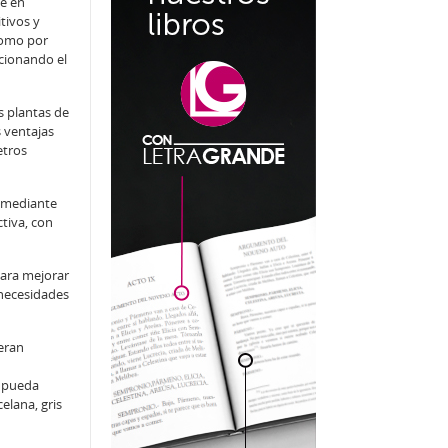
e en
tivos y
como por
ucionando el
s plantas de
 ventajas
etros
 mediante
tiva, con
para mejorar
 necesidades
eran
o pueda
elana, gris