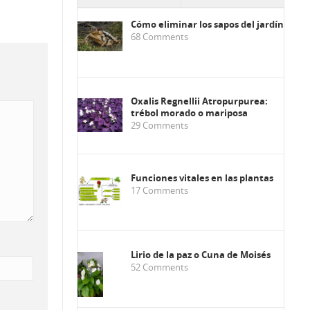
Cómo eliminar los sapos del jardín
68
Comments
Oxalis Regnellii Atropurpurea:
trébol morado o mariposa
29
Comments
Funciones vitales en las plantas
17
Comments
Lirio de la paz o Cuna de Moisés
52
Comments