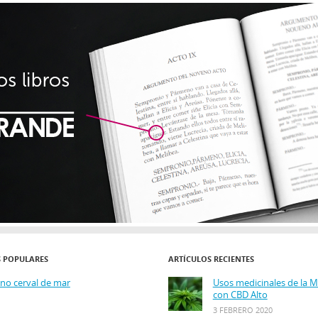
S POPULARES
ARTÍCULOS RECIENTES
ino cerval de mar
Usos medicinales de la 
con CBD Alto
3 FEBRERO 2020