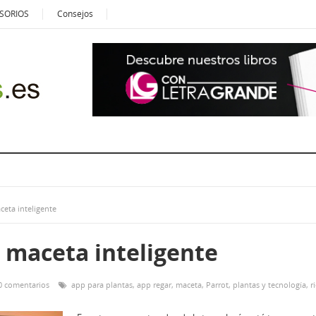
SORIOS
Consejos
ceta inteligente
a maceta inteligente
0 comentarios
app para plantas
,
app regar
,
maceta
,
Parrot
,
plantas y tecnología
,
r