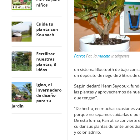
niños
Cuida tu
planta con
Koubachi
Fertilizar
Parrot
Pot, la
maceta
inteligente
nuestras
plantas, 3
un sistema Bluetooth de bajo consu
idéas
un depósito de riego de 2 litros de 
Igloo, el
Según declaró Henri Seydoux, fun
invernadero
las plantas y aprovecharnos de nues
de diseño
que tengan”.
para tu
jardín
“De hecho, en muchas ocasiones v
porque no sepamos cuidarlas o por
De esta forma, Parrot se convierte
cuidar sus plantas durante unos día
y color ladrillo.