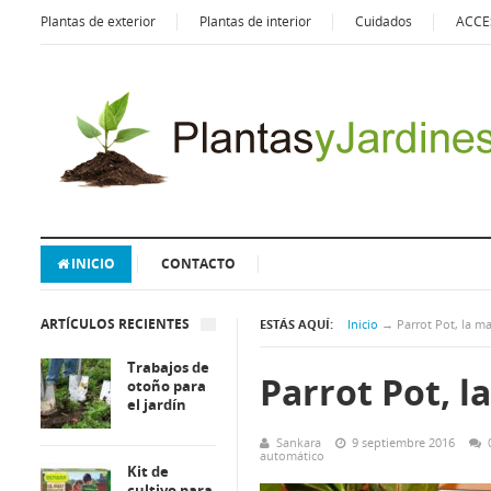
Plantas de exterior
Plantas de interior
Cuidados
ACCE
INICIO
CONTACTO
ARTÍCULOS RECIENTES
ESTÁS AQUÍ:
Inicio
→
Parrot Pot, la ma
Trabajos de
Parrot Pot, l
otoño para
el jardín
Sankara
9 septiembre 2016
automático
Kit de
cultivo para