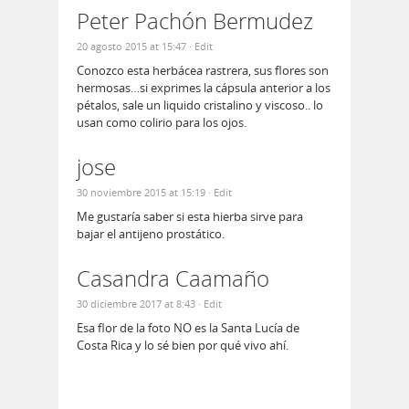
Peter Pachón Bermudez
20 agosto 2015 at 15:47
· Edit
Conozco esta herbácea rastrera, sus flores son
hermosas…si exprimes la cápsula anterior a los
pétalos, sale un liquido cristalino y viscoso.. lo
usan como colirio para los ojos.
jose
30 noviembre 2015 at 15:19
· Edit
Me gustaría saber si esta hierba sirve para
bajar el antijeno prostático.
Casandra Caamaño
30 diciembre 2017 at 8:43
· Edit
Esa flor de la foto NO es la Santa Lucía de
Costa Rica y lo sé bien por qué vivo ahí.