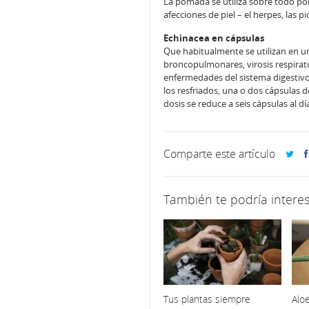
La pomada se utiliza sobre todo por 
afecciones de piel – el herpes, las 
Echinacea en cápsulas
Que habitualmente se utilizan en u
broncopulmonares, virosis respirator
enfermedades del sistema digestivo (g
los resfriados, una o dos cápsulas 
dosis se reduce a seis cápsulas al dí
Comparte este artículo
También te podría interes
Tus plantas siempre
Aloe