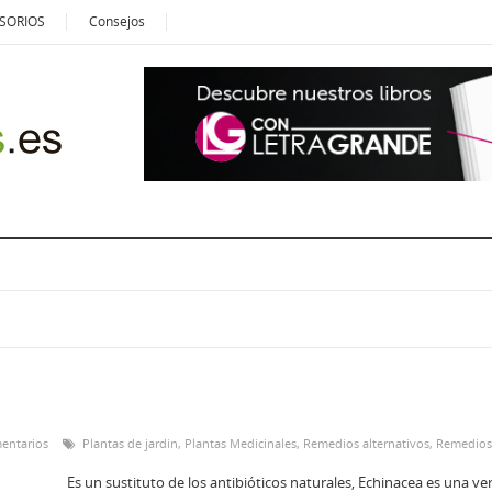
SORIOS
Consejos
entarios
Plantas de jardin
,
Plantas Medicinales
,
Remedios alternativos
,
Remedios
Es un sustituto de los antibióticos naturales, Echinacea es una v