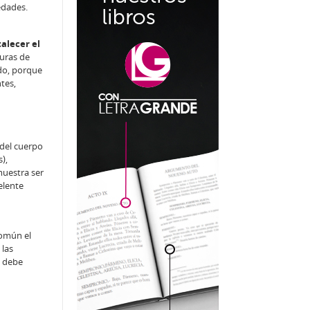
edades.
talecer el
duras de
ado, porque
tes,
 del cuerpo
),
muestra ser
elente
común el
 las
a debe