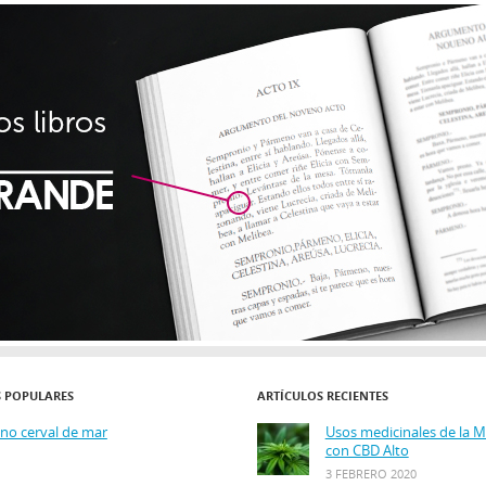
S POPULARES
ARTÍCULOS RECIENTES
ino cerval de mar
Usos medicinales de la 
con CBD Alto
3 FEBRERO 2020