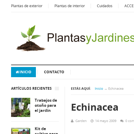
Plantas de exterior
Plantas de interior
Cuidados
ACCE
INICIO
CONTACTO
ARTÍCULOS RECIENTES
ESTÁS AQUÍ:
Inicio
→
Echinacea
Trabajos de
Echinacea
otoño para
el jardín
Garden
14 mayo 2009
0 com
Kit de
cultivo para