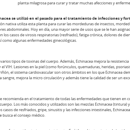
planta milagrosa para curar y tratar muchas afecciones y enferm
nacea se utilizó en el pasado para el tratamiento de infecciones y for
ón nativa utiliza esta planta para curar las mordeduras de insectos, morde
lores abdominales. Hoy en día, una mayor serie de usos que se le han asign
os casos de virosis respiratorias (resfriado), fatiga crónica, dolores de dien
s así como algunas enfermedades ginecológicas.
r varios tipos de toxinas del cuerpo. Además, Echinacea mejora la resistencia
el VIH. Lesiones en la piel (como forúnculos, quemaduras, heridas, psoriasis
iñón, el sistema cardiovascular son otros ámbitos en los que Echinacea de
la sangre, mejora la micro circulación y además tiene la calidad de ser un exc
se recomienda en el tratamiento de todas las enfermedades que tienen en 
cuerpo. Los más conocidos y utilizados son las mezclas Echinacea (tintura) y
s casos de resfriados, gripe, sinusitis y las infecciones intestinales, Echinace
e busca el consejo médico.