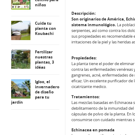
niños
Descripción:
Son originarios de América, Echi
Cuida tu
sistema inmunológico.
La poblaci
planta con
serpientes, así como contra los do
Koubachi
sus propiedades es recomendable en l
irritaciones de la piel y las herida
Fertilizar
nuestras
Propiedades:
plantas, 3
La planta tiene el poder de elimina
idéas
contra las enfermedades venéreas y 
gangrenes, acné, enfermedades de r
eficaz. Un excelente purificador de 
Igloo, el
cicatrizante medico.
invernadero
de diseño
Tratamientos:
para tu
jardín
Las mezclas basadas en Echinacea 
debilitamiento de la inmunidad del 
cápsulas de polvo de la planta. En lo
consumirse con cuidado mientras s
Echinacea en pomada