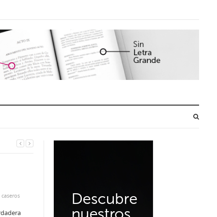
 caseros
erdadera