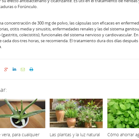
su efecto antibacteriano y cicatrizante. Es útil en el tratamiento de heridas 
picaduras o Forúnculo.
na concentración de 300 mg de polvo, las cápsulas son eficaces en enferme
ias, otitis media y sinusitis, enfermedades renales y las del sistema genitou
astritis, colecistitis); funcionales del sistema nervioso y cardiovascular. En
de cada dos-tres horas, se recomienda. El tratamiento dura dos días después
a.
ar:
 vera, para cualquier
Las plantas y la luz natural
Cómo ahorrar ag