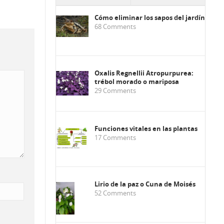
Cómo eliminar los sapos del jardín
68
Comments
Oxalis Regnellii Atropurpurea:
trébol morado o mariposa
29
Comments
Funciones vitales en las plantas
17
Comments
Lirio de la paz o Cuna de Moisés
52
Comments