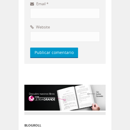
Email
*
Website
BLOGROLL