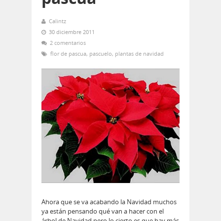
Calintz
30 diciembre 2011
2 comentarios
flor de pascua
,
pascuelo
,
plantas de navidad
Ahora que se va acabando la Navidad muchos
ya están pensando qué van a hacer con el
árbol de Navidad pero lo cierto es que hay más