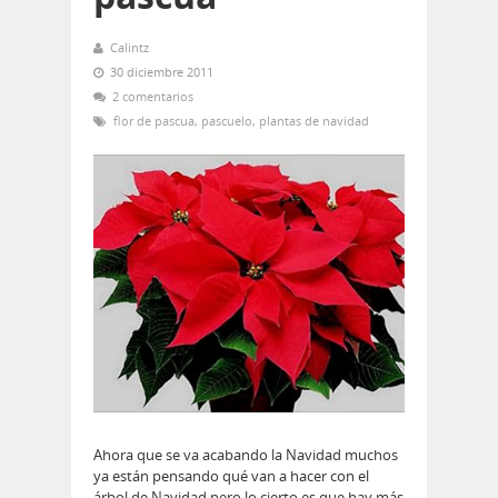
Calintz
30 diciembre 2011
2 comentarios
flor de pascua
,
pascuelo
,
plantas de navidad
Ahora que se va acabando la Navidad muchos
ya están pensando qué van a hacer con el
árbol de Navidad pero lo cierto es que hay más