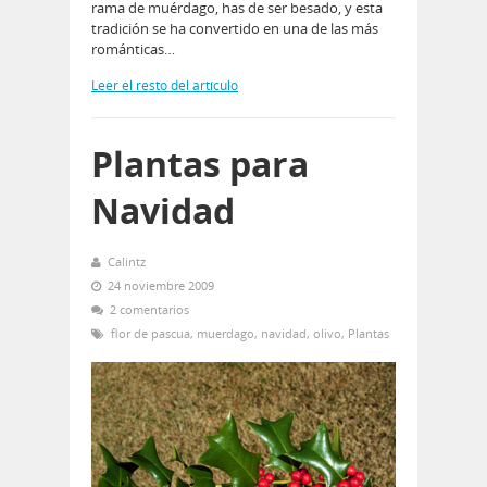
rama de muérdago, has de ser besado, y esta
tradición se ha convertido en una de las más
románticas…
Leer el resto del artículo
Plantas para
Navidad
Calintz
24 noviembre 2009
2 comentarios
flor de pascua
,
muerdago
,
navidad
,
olivo
,
Plantas