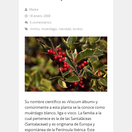
Maika
18 enero 2008
0 comentarios
mirlos
,
muerdago
,
navidad
,
tordos
Su nombre cientí­fico es «Viscum álbum» y
comúnmente a esta planta se la conoce como
muérdago blanco, liga o visco. La familia a la
cual pertenece es la de las Santaláceas
(Santalaceae) y es originaria de Europa y
espontánea de la Pení­nsula Ibérica. Este