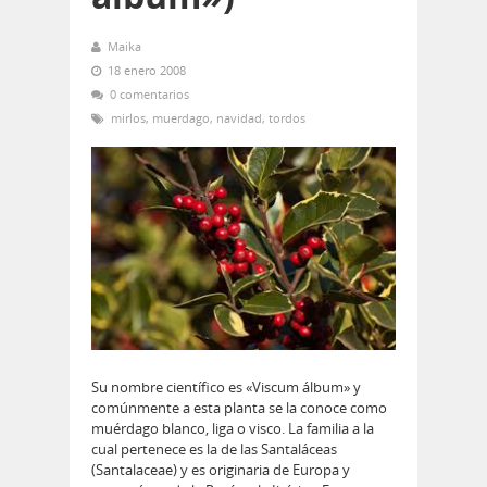
Maika
18 enero 2008
0 comentarios
mirlos
,
muerdago
,
navidad
,
tordos
Su nombre cientí­fico es «Viscum álbum» y
comúnmente a esta planta se la conoce como
muérdago blanco, liga o visco. La familia a la
cual pertenece es la de las Santaláceas
(Santalaceae) y es originaria de Europa y