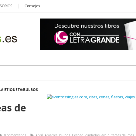
SORIOS
Consejos
LA ETIQUETA:BULBOS
eas de
0 comentarios
Abril
,
Amarres
,
bulbos
,
Cesped
,
cuidados jardin
,
tareas del mes
,