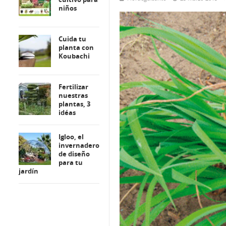
niños
Cuida tu
planta con
Koubachi
Fertilizar
nuestras
plantas, 3
idéas
Igloo, el
invernadero
de diseño
para tu
jardín