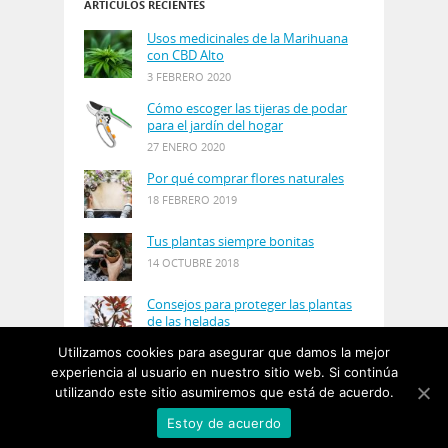
ARTÍCULOS RECIENTES
Usos medicinales de la Marihuana
con CBD Alto
3 FEBRERO 2020
Cómo escoger las tijeras de podar
para el jardín del hogar
27 ENERO 2020
Por qué comprar flores naturales
18 FEBRERO 2019
Tus plantas siempre bonitas
14 OCTUBRE 2018
Consejos para proteger las plantas
de las heladas
21 AGOSTO 2018
Utilizamos cookies para asegurar que damos la mejor
experiencia al usuario en nuestro sitio web. Si continúa
utilizando este sitio asumiremos que está de acuerdo.
© Copyright 2019
PlantasyJardines
· Designed by
Estoy de acuerdo
Salgarus Inc