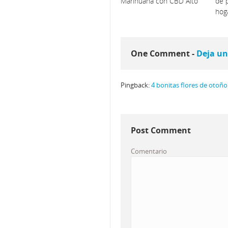
Marihuana con CBD Alto
de p
hog
One Comment -
Deja un
Pingback:
4 bonitas flores de otoño
Post Comment
Comentario