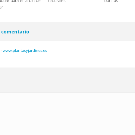
odar para el jardín del
naturales
bonitas
ar
 comentario
 - www.plantasyjardines.es