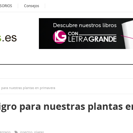
SORIOS
Consejos
ro para nuestras plantas en primavera
ligro para nuestras plantas e
entario
insectos
,
plagas