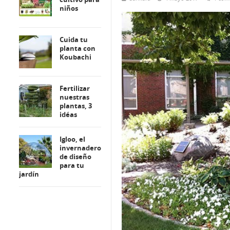
niños
Cuida tu
planta con
Koubachi
Fertilizar
nuestras
plantas, 3
idéas
Igloo, el
invernadero
de diseño
para tu
jardín