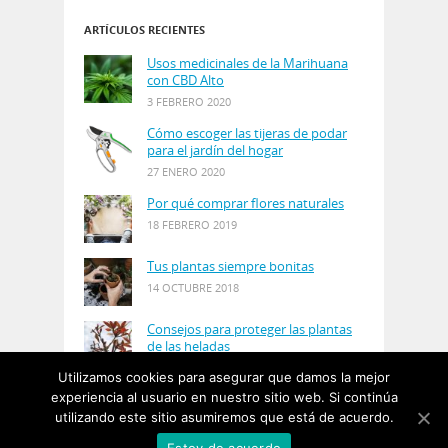
ARTÍCULOS RECIENTES
Usos medicinales de la Marihuana
con CBD Alto
3 FEBRERO 2020
Cómo escoger las tijeras de podar
para el jardín del hogar
27 ENERO 2020
Por qué comprar flores naturales
18 FEBRERO 2019
Tus plantas siempre bonitas
14 OCTUBRE 2018
Consejos para proteger las plantas
de las heladas
21 AGOSTO 2018
Utilizamos cookies para asegurar que damos la mejor
experiencia al usuario en nuestro sitio web. Si continúa
utilizando este sitio asumiremos que está de acuerdo.
© Copyright 2019
PlantasyJardines
· Designed by
Estoy de acuerdo