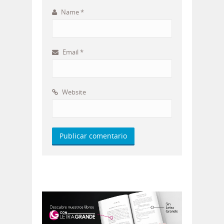
Name
*
Email
*
Website