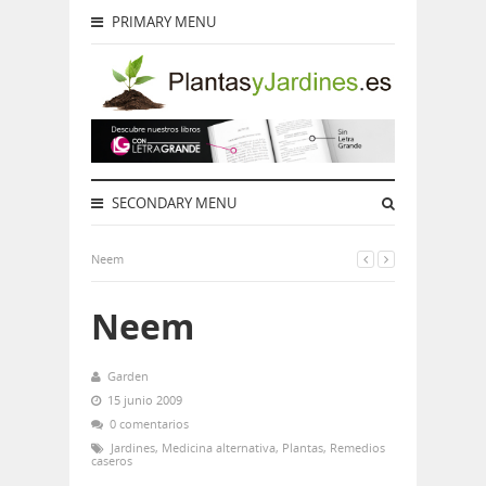
PRIMARY MENU
SECONDARY MENU
Neem
Neem
Garden
15 junio 2009
0 comentarios
Jardines
,
Medicina alternativa
,
Plantas
,
Remedios
caseros