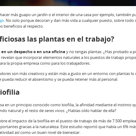
acer más guapo un jardín o el interior de una casa por ejemplo, también p
ajo
. No solo porque decoran y dan más vida a cualquier puesto, sobre todo s
 beneficios al respecto.
iciosas las plantas en el trabajo?
a
en un despacho o en una oficina
y no tengas plantas. ¿Has probado a 
revelan que incorporar elementos naturales a los puestos de trabajo prop
para la propia empresa como para los trabajadores.
jadores son más creativos y están más a gusto en un entorno con plantas lo
e pueda reducir el absentismo y se pueda retener más al personal.
iofilia
sa en un principio conocido como biofilia, la afinidad mediante el instinto q
o natural y el resto de seres vivos. ¿Habías oído hablar de ella?
bre el impacto de la biofilia en el puesto de trabajo de más de 7.500 emple
portantes gracias a la naturaleza. Este estudio reportó que había un 6% má
tividad así como un buen nivel de bienestar.