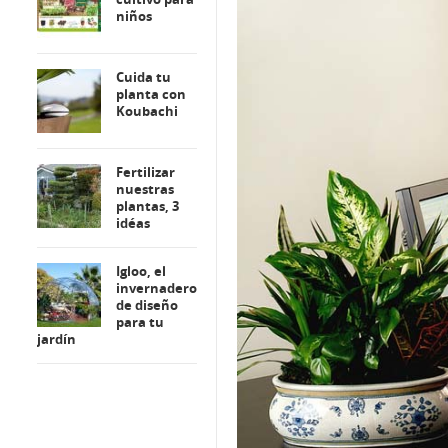
niños
Cuida tu
planta con
Koubachi
Fertilizar
nuestras
plantas, 3
idéas
Igloo, el
invernadero
de diseño
para tu
jardín