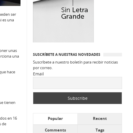
ueden ser
i es una
poner unas
SUSCRÍBETE A NUESTRAS NOVEDADES
orciona una
Suscríbete a nuestro boletín para recibir noticias
por correo.
 que hace
Email
ue tienen
ados en 16
Popular
Recent
s de
Comments
Tags