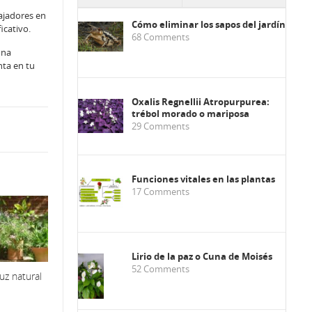
bajadores en
Cómo eliminar los sapos del jardín
icativo.
68
Comments
una
nta en tu
Oxalis Regnellii Atropurpurea:
trébol morado o mariposa
29
Comments
Funciones vitales en las plantas
17
Comments
Lirio de la paz o Cuna de Moisés
52
Comments
luz natural