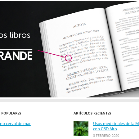
S POPULARES
ARTÍCULOS RECIENTES
ino cerval de mar
Usos medicinales de la 
con CBD Alto
3 FEBRERO 2020