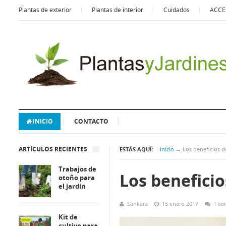
Plantas de exterior
Plantas de interior
Cuidados
ACCE
INICIO
CONTACTO
ARTÍCULOS RECIENTES
ESTÁS AQUÍ:
Inicio
→
Los beneficios de
Trabajos de
Los beneficio
otoño para
el jardín
Sankara
15 enero 2017
1 co
Kit de
cultivo para