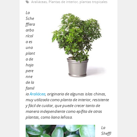
Araliáceas
,
Plantas de interior
,
plantas tropicales
La
Sche
fflera
arbo
rícol
a es
una
plant
a de
hoja
pere
nne
de la
famil
ia
Araliácea
,
originaria de algunas islas chinas,
muy utilizada como planta de interior, resistente
y fácil de cuidar, que puede crecer tanto de
manera independiente como epífita de otras
plantas, como liana leñosa.
La
Sheffl