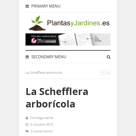
PRIMARY MENU
SECONDARY MENU
La Schefflera arborícola
La Schefflera
arborícola
Flordeguisante
5 octubre 2015
0 comentarios