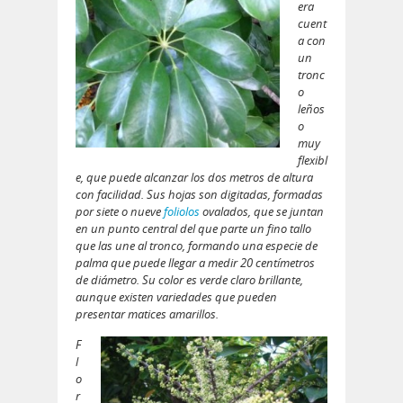
era
cuent
a con
un
tronc
o
leños
o
muy
flexibl
e, que puede alcanzar los dos metros de altura
con facilidad. Sus hojas son digitadas, formadas
por siete o nueve
foliolos
ovalados, que se juntan
en un punto central del que parte un fino tallo
que las une al tronco, formando una especie de
palma que puede llegar a medir 20 centímetros
de diámetro. Su color es verde claro brillante,
aunque existen variedades que pueden
presentar matices amarillos.
F
l
o
r