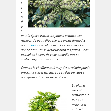
e
c
e
n
d
u
r
ante la época estival, de junio a octubre, con
racimos de pequeñas eflorescencias formadas
por
umbelas
de color amarillo y cinco pétalos,
donde después se desarrollarán los frutos, unas
pequeñas bolitas de color amarillo que se
vuelven negras al madurar.
Cuando la chefflera está muy desarrollada puede
presentar raíces aéreas, que suelen trenzarse
para formar troncos decorativos.
La planta
necesita
bastante luz,
aunque
mejor si es
indirecta.