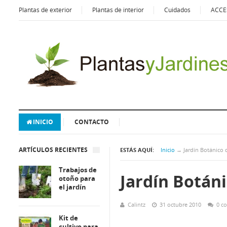
Plantas de exterior
Plantas de interior
Cuidados
ACCE
INICIO
CONTACTO
ARTÍCULOS RECIENTES
ESTÁS AQUÍ:
Inicio
→
Jardín Botánico 
Trabajos de
Jardín Botán
otoño para
el jardín
Calintz
31 octubre 2010
0 c
Kit de
cultivo para