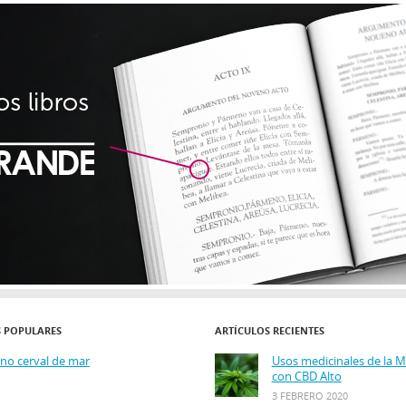
S POPULARES
ARTÍCULOS RECIENTES
ino cerval de mar
Usos medicinales de la 
con CBD Alto
3 FEBRERO 2020