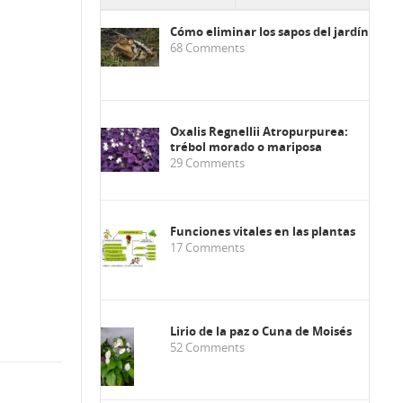
Cómo eliminar los sapos del jardín
68
Comments
Oxalis Regnellii Atropurpurea:
trébol morado o mariposa
29
Comments
Funciones vitales en las plantas
17
Comments
Lirio de la paz o Cuna de Moisés
52
Comments