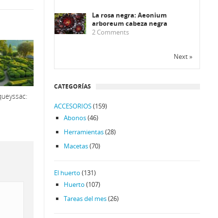
La rosa negra: Aeonium
arboreum cabeza negra
2
Comments
Next »
CATEGORÍAS
queyssac:
ACCESORIOS
(159)
Abonos
(46)
Herramientas
(28)
Macetas
(70)
El huerto
(131)
Huerto
(107)
Tareas del mes
(26)