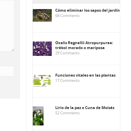
Cómo eliminar los sapos del jardín
68
Comments
Oxalis Regnellii Atropurpurea:
trébol morado o mariposa
29
Comments
Funciones vitales en las plantas
17
Comments
Lirio de la paz o Cuna de Moisés
52
Comments