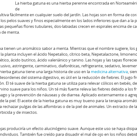
La hierba gatuna es una hierba perenne encontrada en Norteaméri
de
ltiva fácilmente en cualquier suelo del jardín. Las hojas son en forma de co
los pelos suaves y finos especialmente en los lados inferiores que dan a la 
as pequeñas flores tubulares, dos-labiadas crecen en espirales encima de c
a de menta.
una tienen un aromático sabor a menta. Mientras que el nombre sugiere, los
la planta incluyen el ácido Nepetalico, cítrico beta, Nepetalactone, limoneno
ético, ácido butírico, ácido valeriánico y tanino. Las hojas y las tapas floreci
sivo, astringente, carminativo, diaforéticas, refrigerante, sedativo, leveme
hierba gatuna tiene una larga historia de uso en la
medicina alternativa
, sie
ordenes del sistema digestivo, es útil en la reducción de fiebres. El jugo f
ón. El té suave de la hierba gatuna se utiliza para relevar cólicos en bebés, d
ino suave para los niños. Un té más fuerte releva las fiebres debido a los frí
mago y la prevención de náuseas y de diarrea. Aplicado externamente o agre
de la piel. El aceite de la hierba gatuna es muy bueno para la terapia aromát
ra rechazar pulgas de las alfombras o de la piel de animales. Un extracto de l
rbicida y de insectos.
ojas produciría un efecto alucinógeno suave. Aunque este uso se haya disi
individuos. También fue creído para disuadir el mal de ojo en los niños debi