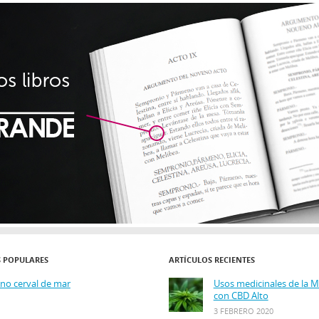
S POPULARES
ARTÍCULOS RECIENTES
ino cerval de mar
Usos medicinales de la 
con CBD Alto
3 FEBRERO 2020