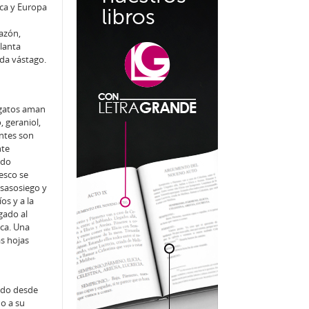
ca y Europa
razón,
planta
ada vástago.
 gatos aman
, geraniol,
entes son
nte
ndo
resco se
esasosiego y
os y a la
gado al
ica. Una
as hojas
pado desde
do a su