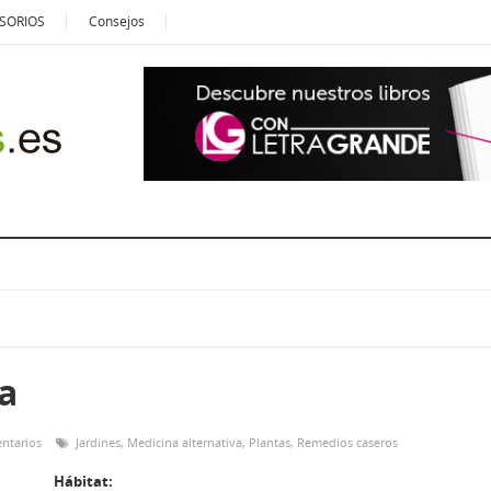
SORIOS
Consejos
a
ntarios
Jardines
,
Medicina alternativa
,
Plantas
,
Remedios caseros
Hábitat: