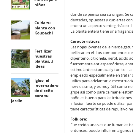
niños
donde se piensa sea su origen. Se cu
dentadas, opuestas y cubiertas con 
Cuida tu
entera un aspecto verde grisáceo. L
planta con
La planta entera tiene una fraganci
Koubachi
Características:
Las hojas jóvenes de la hierba gat
Fertilizar
pellizcar en él. Los componentes de 
nuestras
dipenteno, citronela, nerol, ácido ac
plantas, 3
fuertemente antiespamódicas, antitu
idéas
estimulante estomacal y tónico. La 
empleado especialmente en tratar des
Igloo, el
utiliza para adelantar la menstruaci
invernadero
nerviosismo, y es muy útil como nerv
de diseño
gripe así como para calmar el estó
para tu
baño es bueno para las irritaciones 
jardín
infusión fuerte se puede utilizar pa
tiene características de repulsivo he
Folklore:
Fue creído una vez que fumar las h
entonces, puede influir en algunos 