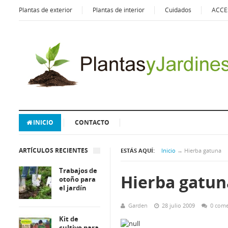
Plantas de exterior
Plantas de interior
Cuidados
ACCE
INICIO
CONTACTO
ARTÍCULOS RECIENTES
ESTÁS AQUÍ:
Inicio
→
Hierba gatuna
Trabajos de
Hierba gatun
otoño para
el jardín
Garden
28 julio 2009
0 come
Kit de
cultivo para