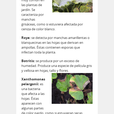
muy común en
las plantas de
jardín. Se
caracteriza por
manchas
grisáceas, como si estuviera afectada por
ceniza de color blanco.
Roya:
se detecta por manchas amarillentas o
blanquecinas en las hojas que derivan en
ampollas. Éstas contienen esporas que
infectan toda la planta.
Botritis:
se produce por un exceso de
humedad. Produce una especie de película gris
y vellosa en hojas, tallo y flores.
Xanthomonas
pelargonii:
es
una bacteria
que afecta a las
hojas. Éstas
aparecen con
algunas partes
de color pardo, como si estuvieran secas.