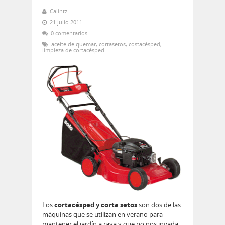
Calintz
21 julio 2011
0 comentarios
aceite de quemar
,
cortasetos
,
costacésped
,
limpieza de cortacésped
Los
cortacésped y corta setos
son dos de las
máquinas que se utilizan en verano para
mantener el jardín a raya y que no nos invada