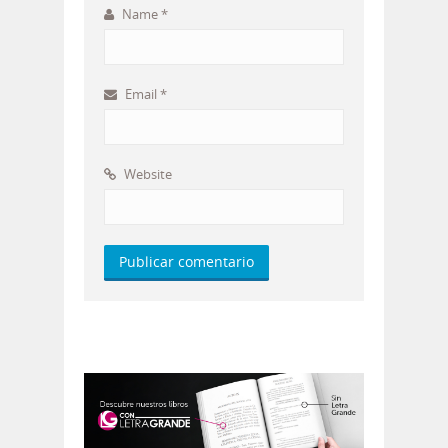
Name
*
Email
*
Website