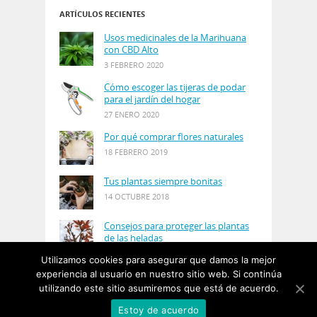
ARTÍCULOS RECIENTES
Usos medicinales de la Marihuana
con CBD Alto
3 FEBRERO 2020
Cómo escoger las tijeras de podar
para el jardín del hogar
27 ENERO 2020
Por qué comprar flores naturales
18 FEBRERO 2019
Tus plantas siempre bonitas
14 OCTUBRE 2018
Consejos para proteger las plantas
de las heladas
21 AGOSTO 2018
Utilizamos cookies para asegurar que damos la mejor
experiencia al usuario en nuestro sitio web. Si continúa
utilizando este sitio asumiremos que está de acuerdo.
© Copyright 2019
PlantasyJardines
· Designed by
Estoy de acuerdo
Salgarus Inc