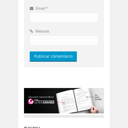
Email
*
Website
BLOGROLL