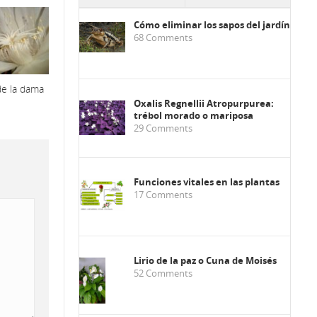
Cómo eliminar los sapos del jardín
68
Comments
de la dama
Oxalis Regnellii Atropurpurea:
trébol morado o mariposa
29
Comments
Funciones vitales en las plantas
17
Comments
Lirio de la paz o Cuna de Moisés
52
Comments