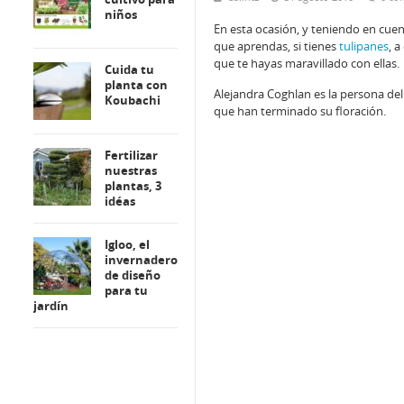
niños
En esta ocasión, y teniendo en cuen
que aprendas, si tienes
tulipanes
, 
que te hayas maravillado con ellas.
Cuida tu
planta con
Alejandra Coghlan es la persona de
Koubachi
que han terminado su floración.
Fertilizar
nuestras
plantas, 3
idéas
Igloo, el
invernadero
de diseño
para tu
jardín