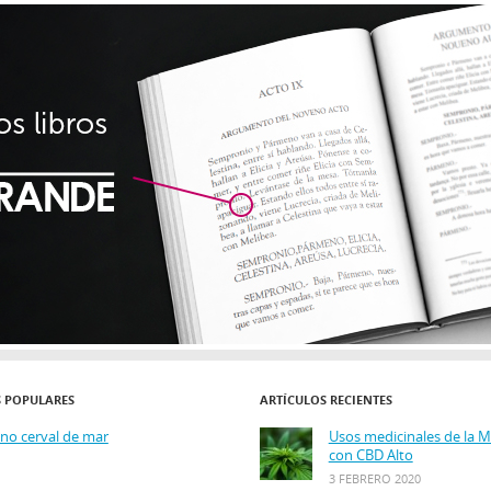
S POPULARES
ARTÍCULOS RECIENTES
ino cerval de mar
Usos medicinales de la 
con CBD Alto
3 FEBRERO 2020