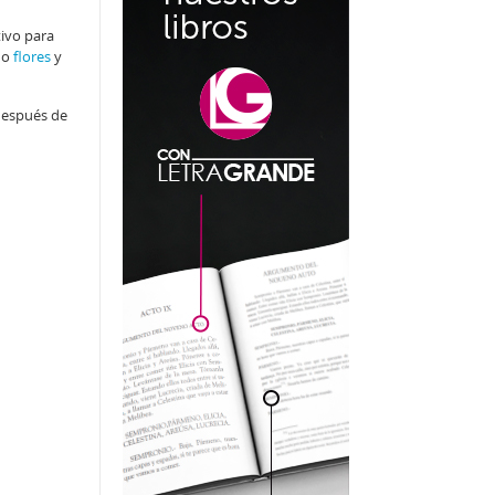
tivo para
do
flores
y
 después de