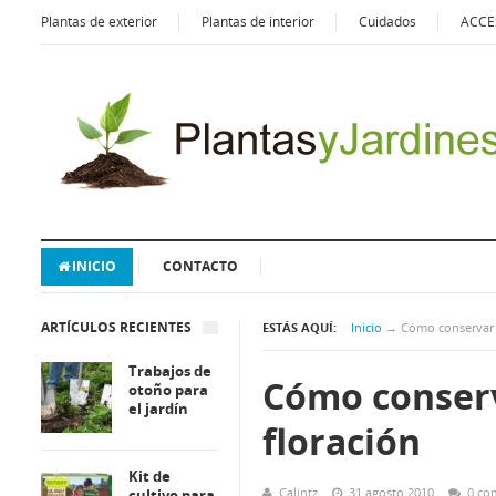
Plantas de exterior
Plantas de interior
Cuidados
ACCE
INICIO
CONTACTO
ARTÍCULOS RECIENTES
ESTÁS AQUÍ:
Inicio
→
Cómo conservar 
Trabajos de
Cómo conserv
otoño para
el jardín
floración
Kit de
Calintz
31 agosto 2010
0 co
cultivo para