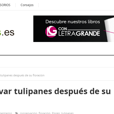
SORIOS
Consejos
tulipanes después de su floración
ar tulipanes después de su
mentarios
conservación
,
floración
,
Flores
,
tulipanes