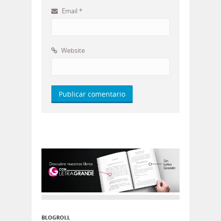
Email
*
Website
BLOGROLL