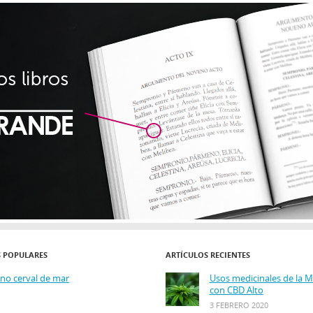
S POPULARES
ARTÍCULOS RECIENTES
ino cerval de mar
Usos medicinales de la 
con CBD Alto
3 FEBRERO 2020