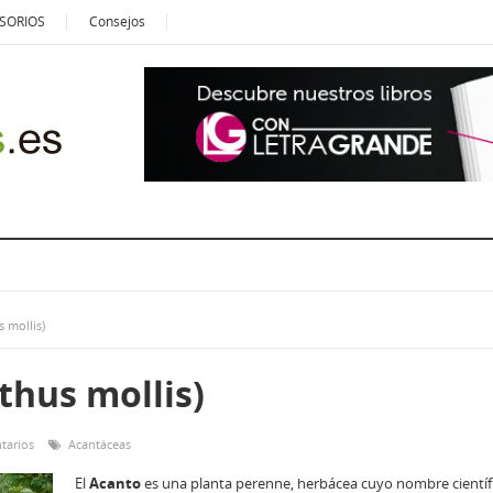
SORIOS
Consejos
 mollis)
thus mollis)
tarios
Acantáceas
El
Acanto
es una planta perenne, herbácea cuyo nombre científ