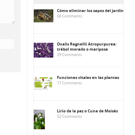
Cómo eliminar los sapos del jardín
68
Comments
Oxalis Regnellii Atropurpurea:
trébol morado o mariposa
29
Comments
Funciones vitales en las plantas
17
Comments
Lirio de la paz o Cuna de Moisés
52
Comments