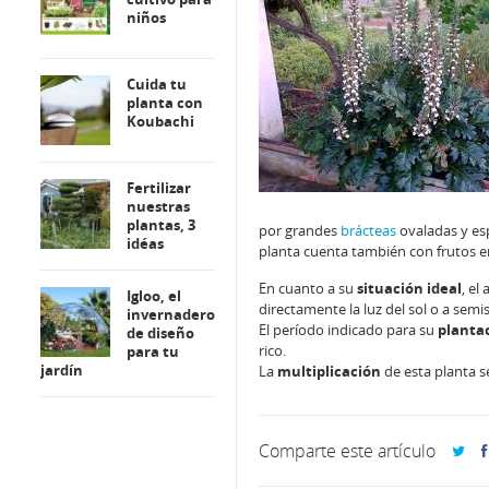
niños
Cuida tu
planta con
Koubachi
Fertilizar
nuestras
plantas, 3
por grandes
brácteas
ovaladas y es
idéas
planta cuenta también con frutos en
En cuanto a su
situación ideal
, el
Igloo, el
directamente la luz del sol o a se
invernadero
El período indicado para su
planta
de diseño
rico.
para tu
jardín
La
multiplicación
de esta planta s
Comparte este artículo