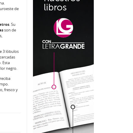
na.
suroeste de
tros
. Su
as
son de
s,
ee 3 lóbulos
 cercadas
. Esta
lor negro.
reciba
empo.
, fresco y