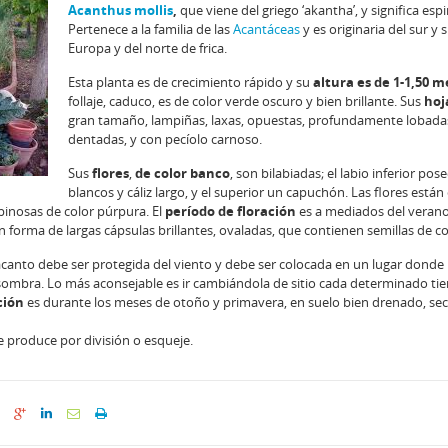
Acanthus mollis
,
que viene del griego ‘akantha’, y significa espi
Pertenece a la familia de las
Acantáceas
y es originaria del sur y 
Europa y del norte de frica.
Esta planta es de crecimiento rápido y su
altura es de 1-1,50
me
follaje, caduco, es de color verde oscuro y bien brillante. Sus
hoj
gran tamaño, lampiñas, laxas, opuestas, profundamente lobada
dentadas, y con pecíolo carnoso.
Sus
flores
,
de color banco
, son bilabiadas; el labio inferior pos
blancos y cáliz largo, y el superior un capuchón. Las flores están
pinosas de color púrpura. El
período de floración
es a mediados del verano
 forma de largas cápsulas brillantes, ovaladas, que contienen semillas de co
 acanto debe ser protegida del viento y debe ser colocada en un lugar donde 
misombra. Lo más aconsejable es ir cambiándola de sitio cada determinado ti
ción
es durante los meses de otoño y primavera, en suelo bien drenado, seco
e produce por división o esqueje.