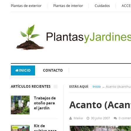
Plantas de exterior
Plantas de interior
Cuidados
ACCE
INICIO
CONTACTO
ARTÍCULOS RECIENTES
ESTÁS AQUÍ:
Inicio
→
Acanto (Acanthus
Trabajos de
Acanto (Acan
otoño para
el jardín
Maika
30 julio 2007
0 comen
Kit de
cultivo para