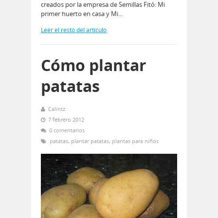
creados por la empresa de Semillas Fitó: Mi
primer huerto en casa y Mi…
Leer el resto del artículo
Cómo plantar
patatas
Calintz
7 febrero 2012
0 comentarios
patatas
,
plantar patatas
,
plantas para niños