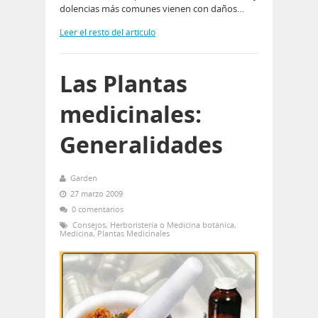
dolencias más comunes vienen con daños…
Leer el resto del artículo
Las Plantas
medicinales:
Generalidades
Garden
27 marzo 2009
0 comentarios
Consejos
,
Herboristería o Medicina botánica
,
Medicina
,
Plantas Medicinales