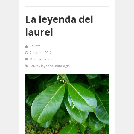
La leyenda del
laurel
Calintz
7 febrero 2012
0 comentarios
laurel
,
leyenda
,
mitología