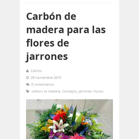
Carbón de
madera para las
flores de
jarrones
Calintz
29 noviembre 2010
0 comentarios
carbon se madera
,
Consejos
,
jarrones
,
trucos