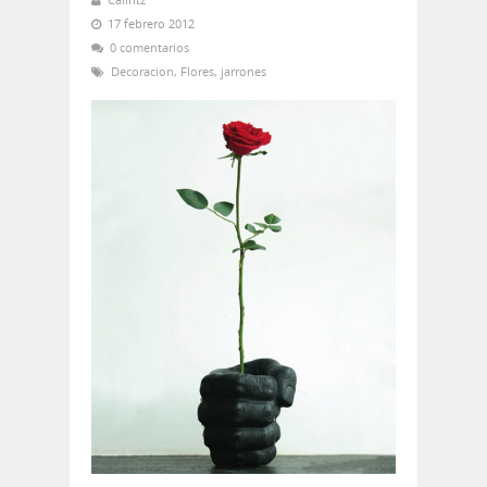
17 febrero 2012
0 comentarios
Decoracion
,
Flores
,
jarrones