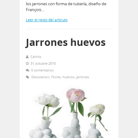
los jarrones con forma de tubería, diseño de
François…
Leer el resto del artículo
Jarrones huevos
Calintz
31 octubre 2010
0 comentarios
Decoracion
,
Flores
,
huevos
,
jarrones