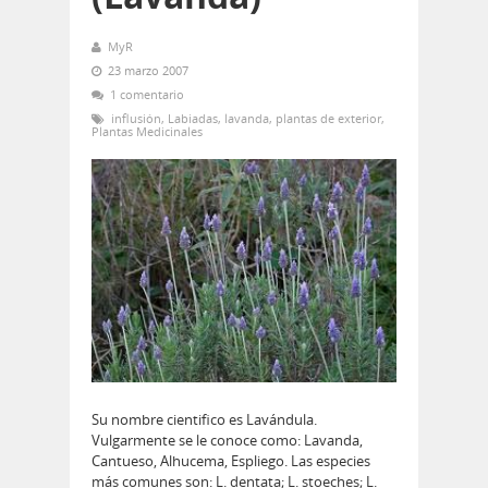
MyR
23 marzo 2007
1 comentario
influsión
,
Labiadas
,
lavanda
,
plantas de exterior
,
Plantas Medicinales
Su nombre cientifico es Lavándula.
Vulgarmente se le conoce como: Lavanda,
Cantueso, Alhucema, Espliego. Las especies
más comunes son: L. dentata; L. stoeches; L.