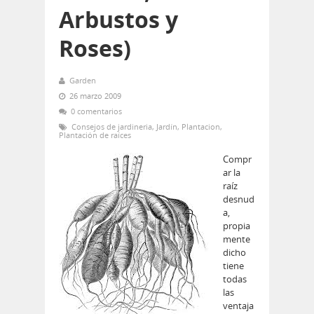
Arbustos y
Roses)
Garden
26 marzo 2009
0 comentarios
Consejos de jardineria
,
Jardín
,
Plantacion
,
Plantación de raíces
Compr
ar la
raíz
desnud
a,
propia
mente
dicho
tiene
todas
las
ventaja