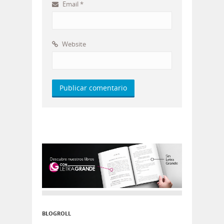
Email
*
Website
BLOGROLL