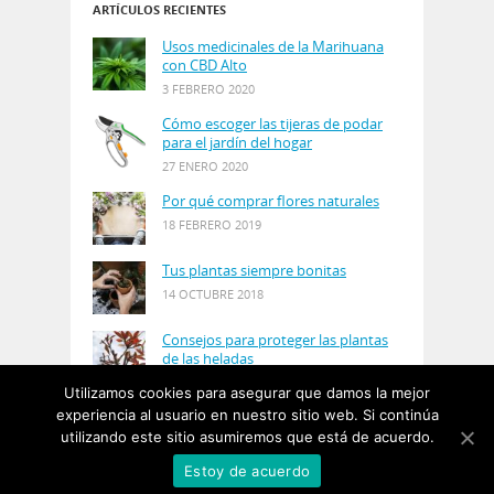
ARTÍCULOS RECIENTES
Usos medicinales de la Marihuana
con CBD Alto
3 FEBRERO 2020
Cómo escoger las tijeras de podar
para el jardín del hogar
27 ENERO 2020
Por qué comprar flores naturales
18 FEBRERO 2019
Tus plantas siempre bonitas
14 OCTUBRE 2018
Consejos para proteger las plantas
de las heladas
21 AGOSTO 2018
Utilizamos cookies para asegurar que damos la mejor
experiencia al usuario en nuestro sitio web. Si continúa
utilizando este sitio asumiremos que está de acuerdo.
© Copyright 2019
PlantasyJardines
· Designed by
Estoy de acuerdo
Salgarus Inc