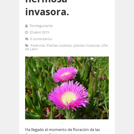
invasora.
Flordeguisante
20 abril 2015
0 comentarios
Perennes
,
Plantas costeras
,
plantas invasivas
,
Uña
de León
Ha llegado el momento de floración de las