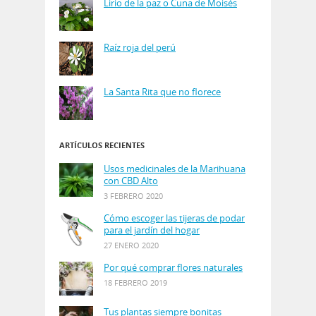
Lirio de la paz o Cuna de Moisés
Raíz roja del perú
La Santa Rita que no florece
ARTÍCULOS RECIENTES
Usos medicinales de la Marihuana
con CBD Alto
3 FEBRERO 2020
Cómo escoger las tijeras de podar
para el jardín del hogar
27 ENERO 2020
Por qué comprar flores naturales
18 FEBRERO 2019
Tus plantas siempre bonitas