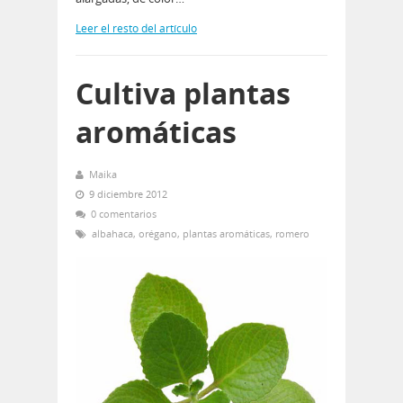
Leer el resto del artículo
Cultiva plantas
aromáticas
Maika
9 diciembre 2012
0 comentarios
albahaca
,
orégano
,
plantas aromáticas
,
romero