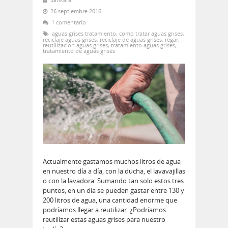
26 septiembre 2016
1 comentario
aguas grises tratamiento
,
como tratar aguas grises
,
reciclaje aguas grises
,
reciclaje de aguas grises
,
regar
,
reutilizacion aguas grises
,
tratamiento aguas grises
,
tratamiento de aguas grises
Actualmente gastamos muchos litros de agua
en nuestro día a día, con la ducha, el lavavajillas
o con la lavadora. Sumando tan solo estos tres
puntos, en un día se pueden gastar entre 130 y
200 litros de agua, una cantidad enorme que
podríamos llegar a reutilizar. ¿Podríamos
reutilizar estas aguas grises para nuestro