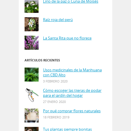
Lirio de la paz o Cuna de Moisés
Raíz roja del perú
La Santa Rita que no florece
ARTÍCULOS RECIENTES
Usos medicinales de la Marihuana
con CBD Alto
3 FEBRERO 2020
Cómo escoger las tijeras de podar
para el jardín del hogar
27 ENERO 2020
Por qué comprar flores naturales
18 FEBRERO 2019
Tus plantas siempre bonitas