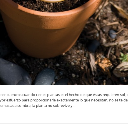
e encuentras cuando tienes plantas es el hecho de que éstas requieren sol,
r esfuerzo para proporcionarle exactamente lo que necesitan, no se te da
demasiada sombra, la planta no sobrevive y…