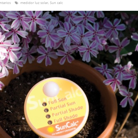
ntarios
medidor luz solar
,
Sun calc