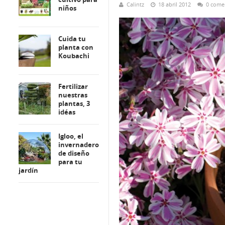
Calintz
18 abril 2012
0 come
niños
Cuida tu
planta con
Koubachi
Fertilizar
nuestras
plantas, 3
idéas
Igloo, el
invernadero
de diseño
para tu
jardín