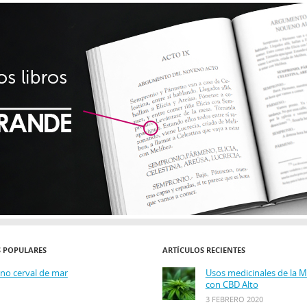
S POPULARES
ARTÍCULOS RECIENTES
ino cerval de mar
Usos medicinales de la 
con CBD Alto
3 FEBRERO 2020