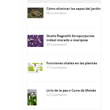
Cómo eliminar los sapos del jardín
68
Comments
Oxalis Regnellii Atropurpurea:
trébol morado o mariposa
29
Comments
Funciones vitales en las plantas
17
Comments
Lirio de la paz o Cuna de Moisés
52
Comments