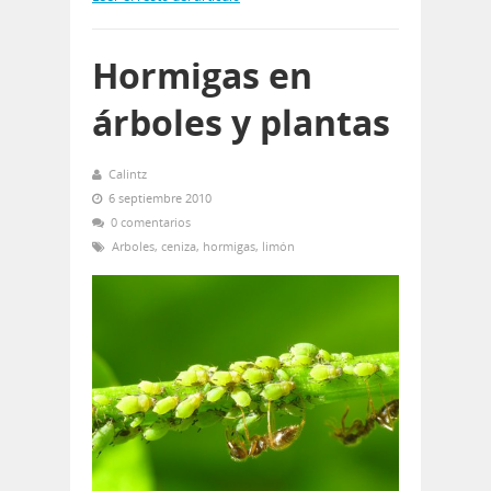
Hormigas en
árboles y plantas
Calintz
6 septiembre 2010
0 comentarios
Arboles
,
ceniza
,
hormigas
,
limón