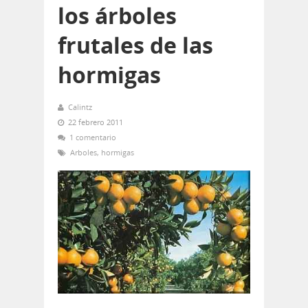
los árboles
frutales de las
hormigas
Calintz
22 febrero 2011
1 comentario
Arboles
,
hormigas