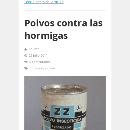
Leer el resto del artículo
Polvos contra las
hormigas
Calintz
23 julio 2011
0 comentarios
hormigas
,
polvos