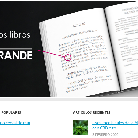
S POPULARES
ARTÍCULOS RECIENTES
ino cerval de mar
Usos medicinales de la 
con CBD Alto
3 FEBRERO 2020