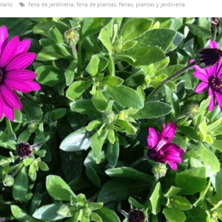
tario
feria de jardinería
,
feria de plantas
,
ferias
,
plantas y jardinería