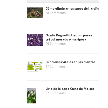
Cómo eliminar los sapos del jardín
68
Comments
Oxalis Regnellii Atropurpurea:
trébol morado o mariposa
29
Comments
Funciones vitales en las plantas
17
Comments
Lirio de la paz o Cuna de Moisés
52
Comments