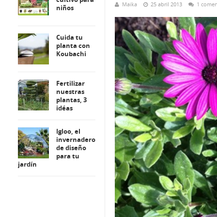
Maika
25 abril 2013
1 comen
niños
Cuida tu
planta con
Koubachi
Fertilizar
nuestras
plantas, 3
idéas
Igloo, el
invernadero
de diseño
para tu
jardín