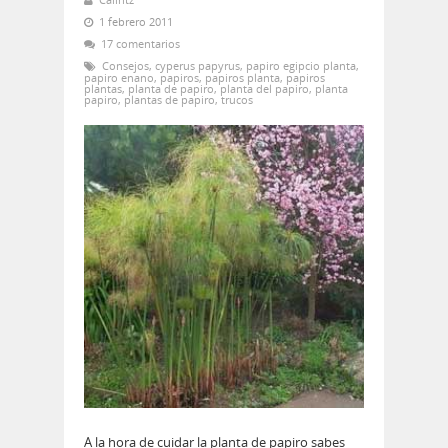
1 febrero 2011
17 comentarios
Consejos
,
cyperus papyrus
,
papiro egipcio planta
,
papiro enano
,
papiros
,
papiros planta
,
papiros
plantas
,
planta de papiro
,
planta del papiro
,
planta
papiro
,
plantas de papiro
,
trucos
A la hora de cuidar la planta de papiro sabes