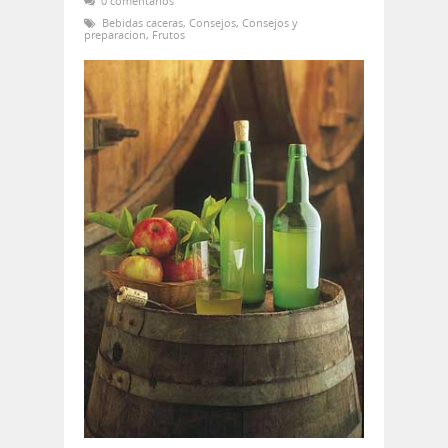
0 comentarios
Bebidas caceras
,
Consejos
,
Consejos y
preparacion
,
Frutos