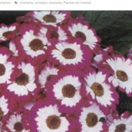
ntarios
cineraria
,
consejos cineraria
,
Plantas de interior