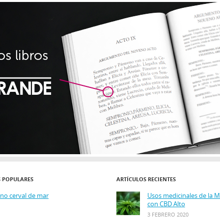
S POPULARES
ARTÍCULOS RECIENTES
ino cerval de mar
Usos medicinales de la 
con CBD Alto
3 FEBRERO 2020