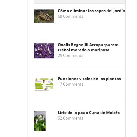
Cómo eliminar los sapos del jardín
68
Comments
Oxalis Regnellii Atropurpurea:
trébol morado o mariposa
29
Comments
Funciones vitales en las plantas
17
Comments
Lirio de la paz o Cuna de Moisés
52
Comments