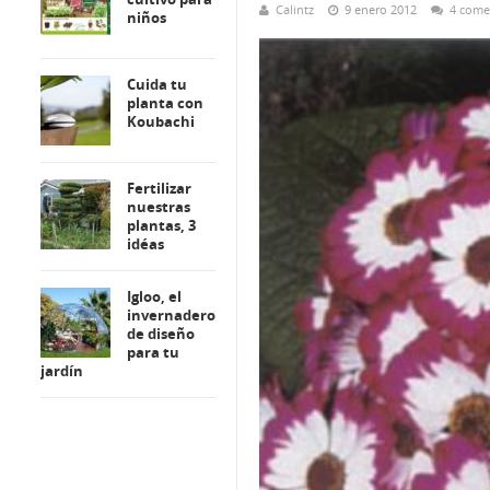
Calintz
9 enero 2012
4 come
niños
Cuida tu
planta con
Koubachi
Fertilizar
nuestras
plantas, 3
idéas
Igloo, el
invernadero
de diseño
para tu
jardín