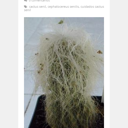
0 comentarios
cactus senil
,
cephalocereus senilis
,
cuidados cactus
senil