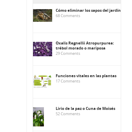
Cómo eliminar los sapos del jardín
68
Comments
Oxalis Regnellii Atropurpurea:
trébol morado o mariposa
29
Comments
Funciones vitales en las plantas
17
Comments
Lirio de la paz o Cuna de Moisés
52
Comments