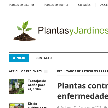
Plantas de exterior
Plantas de interior
Cuidados
ACCE
INICIO
CONTACTO
ARTÍCULOS RECIENTES
RESULTADOS DE ARTÍCULOS PARA 
Trabajos de
Plantas cont
otoño para
el jardín
enfermedade
Kit de
Sankara
10 noviembre 2017
cultivo para