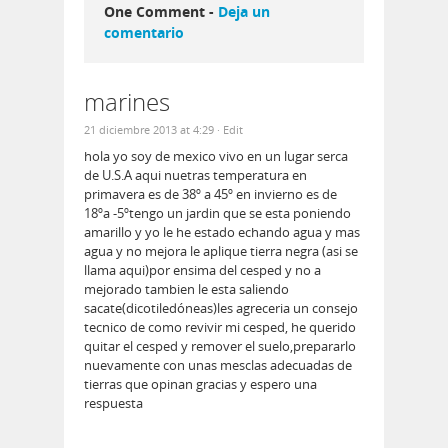
One Comment -
Deja un
comentario
marines
21 diciembre 2013 at 4:29
· Edit
hola yo soy de mexico vivo en un lugar serca
de U.S.A aqui nuetras temperatura en
primavera es de 38º a 45º en invierno es de
18ºa -5ºtengo un jardin que se esta poniendo
amarillo y yo le he estado echando agua y mas
agua y no mejora le aplique tierra negra (asi se
llama aqui)por ensima del cesped y no a
mejorado tambien le esta saliendo
sacate(dicotiledóneas)les agreceria un consejo
tecnico de como revivir mi cesped, he querido
quitar el cesped y remover el suelo,prepararlo
nuevamente con unas mesclas adecuadas de
tierras que opinan gracias y espero una
respuesta