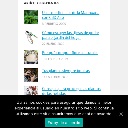
ARTÍCULOS RECIENTES
Usos medicinales de la Marihuana
con CBD Alto
3 FEBRERO 2020
Cómo escoger las tijeras de podar
para el jardín del hogar
27 ENERO 2020
Por qué comprar flores naturales
18 FEBRERO 2019
Tus plantas siempre bonitas
14 OCTUBRE 2018
Consejos para proteger las plantas
de las heladas
21 AGOSTO 2018
Utilizamos cookies para asegurar que damos la mejor
experiencia al usuario en nuestro sitio web. Si continúa
utilizando este sitio asumiremos que está de acuerdo.
© Copyright 2019
PlantasyJardines
· Designed by
Estoy de acuerdo
Salgarus Inc