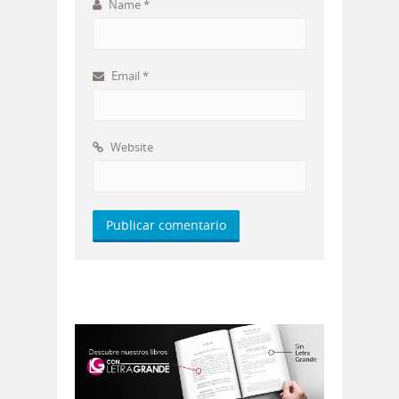
Name
*
Email
*
Website