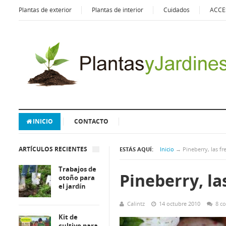
Plantas de exterior
Plantas de interior
Cuidados
ACCE
INICIO
CONTACTO
ARTÍCULOS RECIENTES
ESTÁS AQUÍ:
Inicio
→
Pineberry, las fr
Trabajos de
Pineberry, la
otoño para
el jardín
Calintz
14 octubre 2010
8 c
Kit de
cultivo para