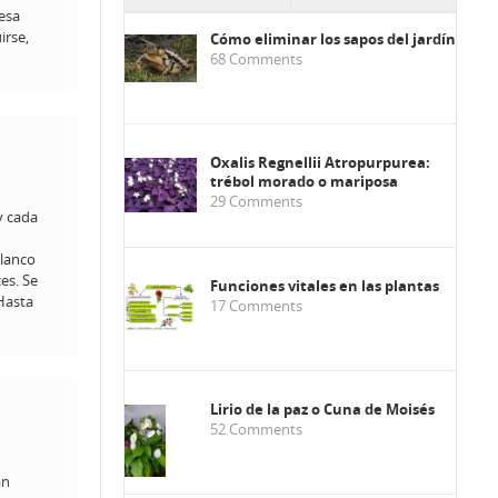
resa
irse,
Cómo eliminar los sapos del jardín
68
Comments
Oxalis Regnellii Atropurpurea:
trébol morado o mariposa
29
Comments
 y cada
blanco
es. Se
Funciones vitales en las plantas
 Hasta
17
Comments
Lirio de la paz o Cuna de Moisés
52
Comments
an