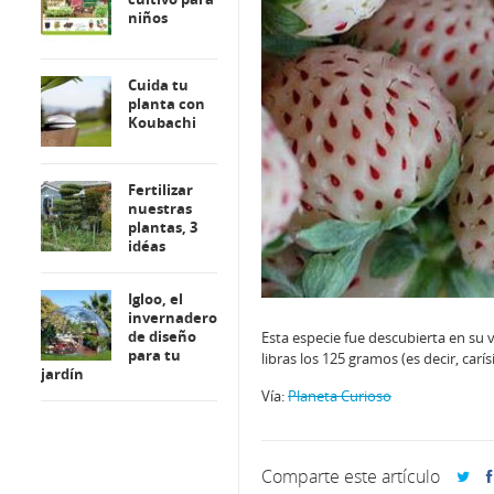
niños
Cuida tu
planta con
Koubachi
Fertilizar
nuestras
plantas, 3
idéas
Igloo, el
invernadero
de diseño
Esta especie fue descubierta en su v
para tu
libras los 125 gramos (es decir, carís
jardín
Vía:
Planeta Curioso
Comparte este artículo