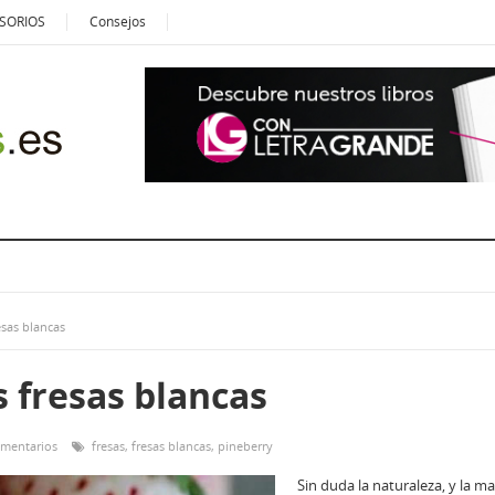
SORIOS
Consejos
esas blancas
s fresas blancas
omentarios
fresas
,
fresas blancas
,
pineberry
Sin duda la naturaleza, y la m