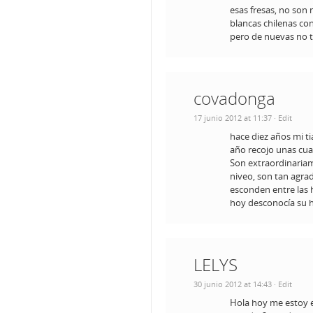
esas fresas, no son 
blancas chilenas con
pero de nuevas no ti
covadonga
17 junio 2012 at 11:37
· Edit
hace diez años mi tia
año recojo unas cu
Son extraordinariam
niveo, son tan agrad
esconden entre las 
hoy desconocía su h
LELYS
30 junio 2012 at 14:43
· Edit
Hola hoy me estoy e