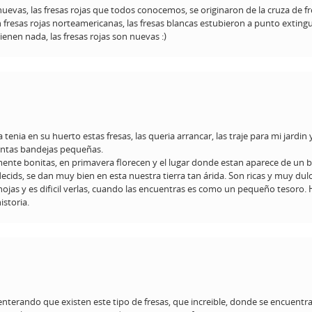
nuevas, las fresas rojas que todos conocemos, se originaron de la cruza de f
 fresas rojas norteamericanas, las fresas blancas estubieron a punto extingu
enen nada, las fresas rojas son nuevas :)
 tenia en su huerto estas fresas, las queria arrancar, las traje para mi jardin
antas bandejas pequeñas.
ente bonitas, en primavera florecen y el lugar donde estan aparece de un 
ecids, se dan muy bien en esta nuestra tierra tan árida. Son ricas y muy dulc
hojas y es dificil verlas, cuando las encuentras es como un pequeño tesoro.
istoria.
nterando que existen este tipo de fresas, que increible, donde se encuentr