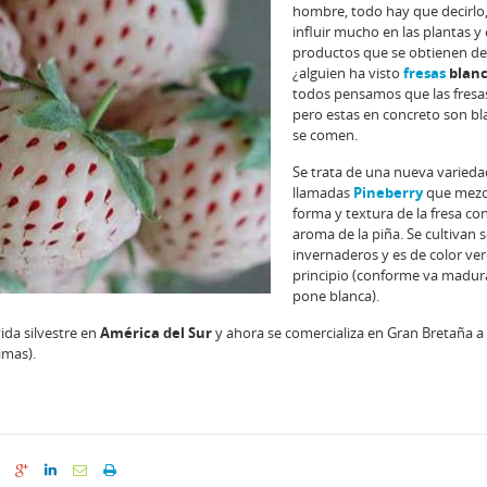
hombre, todo hay que decirlo,
influir mucho en las plantas y 
productos que se obtienen de e
¿alguien ha visto
fresas
blanc
todos pensamos que las fresas
pero estas en concreto son bla
se comen.
Se trata de una nueva varieda
llamadas
Pineberry
que mezcl
forma y textura de la fresa con
aroma de la piña. Se cultivan 
invernaderos y es de color ver
principio (conforme va madur
pone blanca).
ida silvestre en
América del Sur
y ahora se comercializa en Gran Bretaña a
imas).