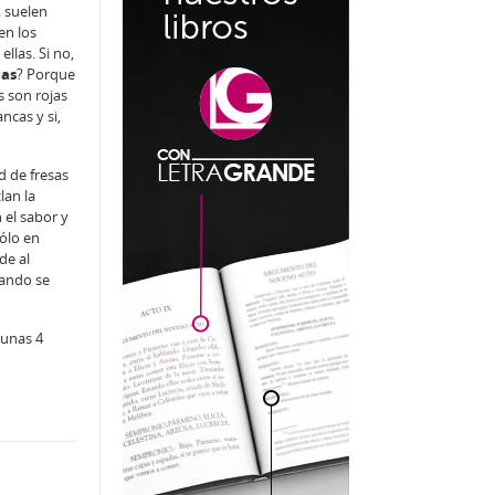
 suelen
en los
llas. Si no,
as
? Porque
 son rojas
ncas y si,
d de fresas
an la
 el sabor y
sólo en
de al
ando se
 unas 4