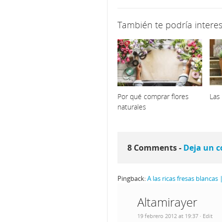
También te podría interes
Por qué comprar flores
Las 
naturales
8 Comments -
Deja un 
Pingback:
A las ricas fresas blanca
Altamirayer
19 febrero 2012 at 19:37
· Edit