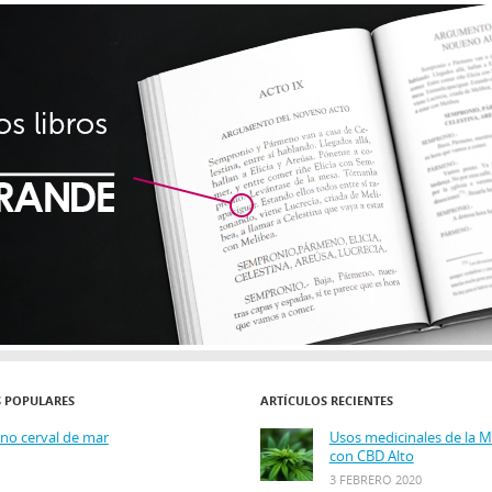
S POPULARES
ARTÍCULOS RECIENTES
ino cerval de mar
Usos medicinales de la 
con CBD Alto
3 FEBRERO 2020